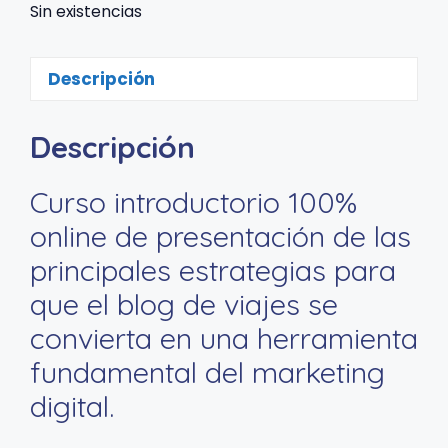
original
actual
Sin existencias
era:
es:
150,00 €.
99,00 €.
Descripción
Descripción
Curso introductorio 100%
online de presentación de las
principales estrategias para
que el blog de viajes se
convierta en una herramienta
fundamental del marketing
digital.