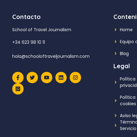
Contacto
Conten
School of Travel Journalism
Home
Equipo 
+34 623 98 10 11
Blog
hola@schooloftraveljournalism.com
Legal
Política
privaci
Política
cookies
Aviso le
Término
Servicio