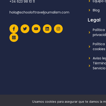
Equipo 
+34 623 98 10 11
Blog
hola@schooloftraveljournalism.com
Legal
Política
privaci
Política
cookies
Aviso le
Término
Servicio
© 2026 School of Travel Journalism
• Creado con
Generate
Usamos cookies para asegurar que te damos la me