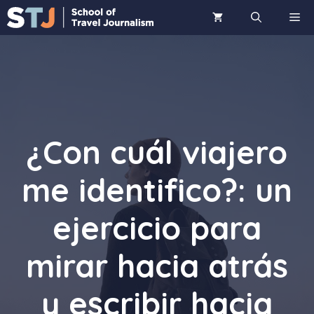
Saltar
ME
al
contenido
¿Con cuál viajero
me identifico?: un
ejercicio para
mirar hacia atrás
y escribir hacia