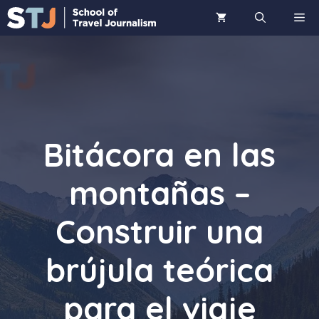
Saltar
ME
al
contenido
Bitácora en las
montañas –
Construir una
brújula teórica
para el viaje