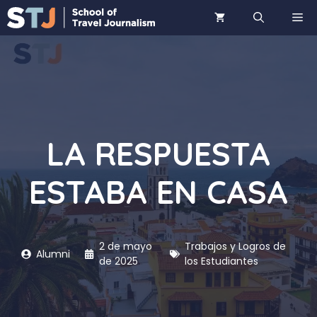
Saltar
ME
al
contenido
LA RESPUESTA
ESTABA EN CASA
2 de mayo
Trabajos y Logros de
Alumni
de 2025
los Estudiantes