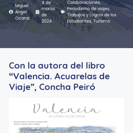
4 de
Colaboraciones
,
Miguel
marzo
Periodismo de viajes
,
Angel
de
Trabajos y Logros de los
Ocana
2024
Estudiantes
,
Turismo
Con la autora del libro
“Valencia. Acuarelas de
Viaje”, Concha Peiró