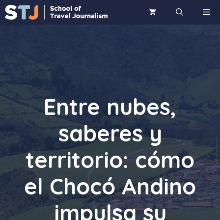
Saltar
ME
al
contenido
Entre nubes,
saberes y
territorio: cómo
el Chocó Andino
impulsa su