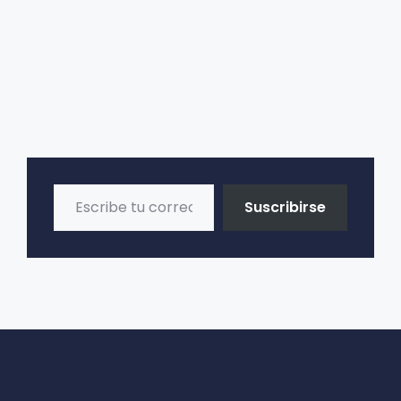
e
:
Escribe tu correo electrónico…
Suscribirse