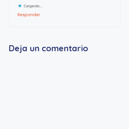
Cargando...
Responder
Deja un comentario
A
l
t
e
r
n
a
t
i
v