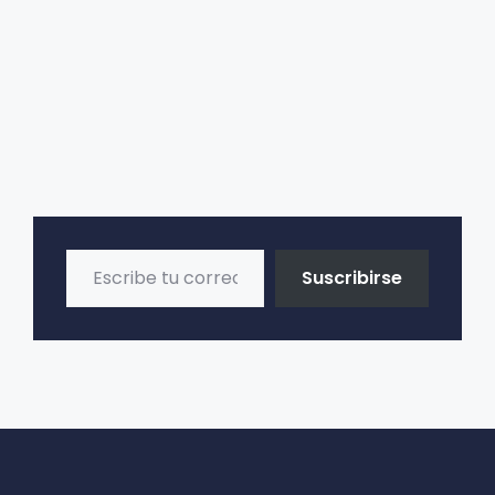
e
:
Escribe tu correo electrónico…
Suscribirse