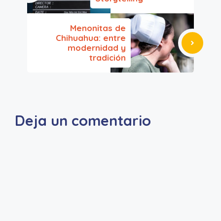
Menonitas de
Chihuahua: entre
modernidad y
tradición
Deja un comentario
A
l
t
e
r
n
a