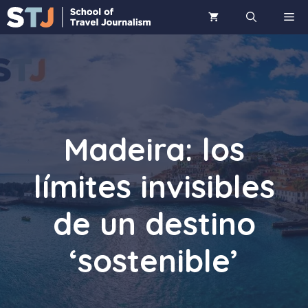
Saltar
ME
al
contenido
Madeira: los
límites invisibles
de un destino
‘sostenible’