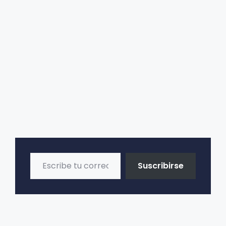
t
i
v
e
:
Escribe tu correo electrónico…
Suscribirse