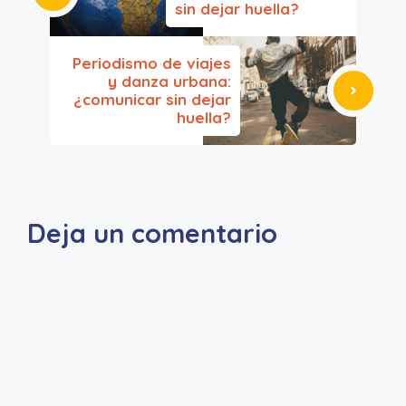
sin dejar huella?
Periodismo de viajes
y danza urbana:
¿comunicar sin dejar
huella?
Deja un comentario
A
l
t
e
r
n