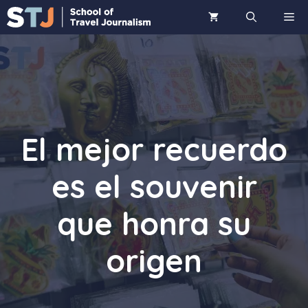
Saltar
ME
al
contenido
El mejor recuerdo
es el souvenir
que honra su
origen